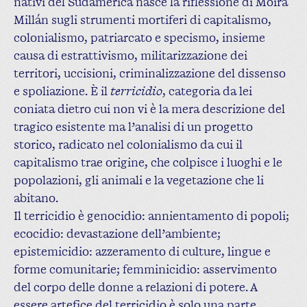
nativi del Sudamerica nasce la riflessione di Moira
Millán sugli strumenti mortiferi di capitalismo,
colonialismo, patriarcato e specismo, insieme
causa di estrattivismo, militarizzazione dei
territori, uccisioni, criminalizzazione del dissenso
e spoliazione. È il
terricidio
, categoria da lei
coniata dietro cui non vi è la mera descrizione del
tragico esistente ma l’analisi di un progetto
storico, radicato nel colonialismo da cui il
capitalismo trae origine, che colpisce i luoghi e le
popolazioni, gli animali e la vegetazione che li
abitano.
Il terricidio è genocidio: annientamento di popoli;
ecocidio: devastazione dell’ambiente;
epistemicidio: azzeramento di culture, lingue e
forme comunitarie; femminicidio: asservimento
del corpo delle donne a relazioni di potere. A
essere artefice del terricidio è solo una parte