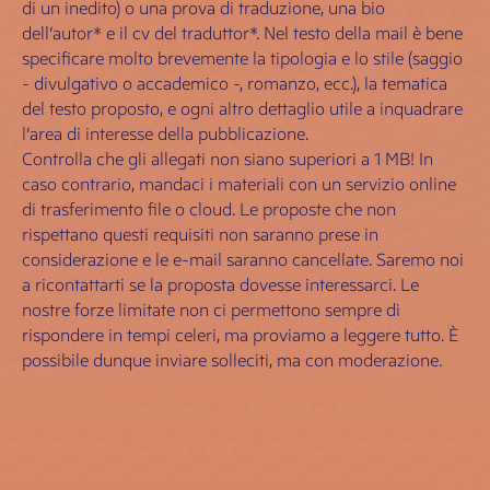
di un inedito) o una prova di traduzione, una bio
dell’autor* e il cv del traduttor*. Nel testo della mail è bene
specificare molto brevemente la tipologia e lo stile (saggio
- divulgativo o accademico -, romanzo, ecc.), la tematica
del testo proposto, e ogni altro dettaglio utile a inquadrare
l’area di interesse della pubblicazione.
Controlla che gli allegati non siano superiori a 1 MB! In
caso contrario, mandaci i materiali con un servizio online
di trasferimento file o cloud. Le proposte che non
rispettano questi requisiti non saranno prese in
considerazione e le e-mail saranno cancellate. Saremo noi
a ricontattarti se la proposta dovesse interessarci. Le
nostre forze limitate non ci permettono sempre di
rispondere in tempi celeri, ma proviamo a leggere tutto. È
possibile dunque inviare solleciti, ma con moderazione.