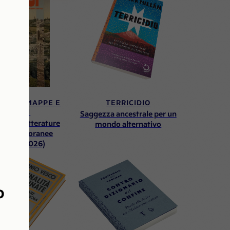
,
 N.10 MAPPE E
TERRICIDIO
CONFINI
Saggezza ancestrale per un
 arti e letterature
mondo alternativo
contemporanee
mavera 2026)
o