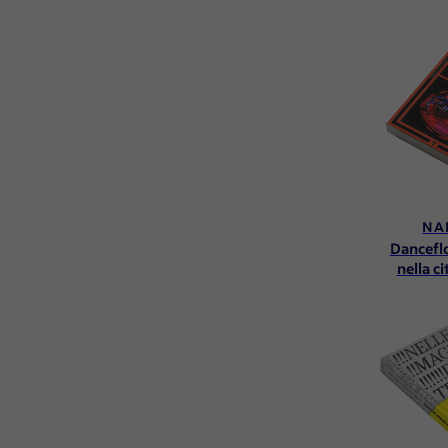
NA
Danceflo
nella c