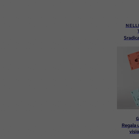
NELL
Sradica
G
Regala u
visi