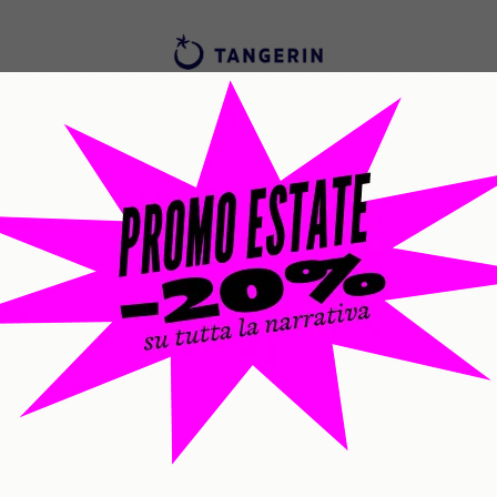
 affrontano i temi posti dal pensi
a come nodi centrali per comprende
ndente di base a Napoli che proseg
NUOVA EDIZIONE
NOVITÀ