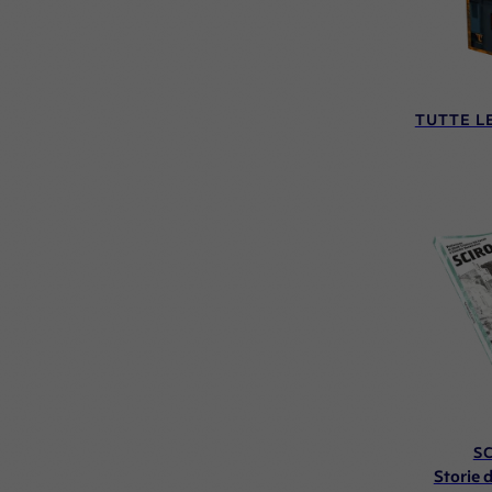
TUTTE L
S
Storie 