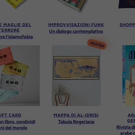
E MAGLIE DEL
IMPROVVISAZIONI FUNK
SHOPP
TERRORE
Un dialogo contemplativo
re l'islamofobia
POSTER
IFT CARD
MAPPA DI AL-IDRISI
AR
GE
n libro, condividi
Tabula Rogeriana
Rivista di
oni del mondo
arabe 