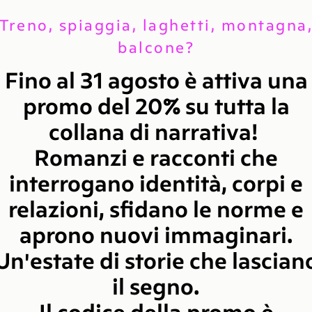
Treno, spiaggia, laghetti, montagna
balcone?
Fino al 31 agosto è attiva una
promo del 20% su tutta la
collana di narrativa!
JIYAN AZADI 1
LA POTENZA DELLE
ARABPOP
Romanzi e racconti che
MADRI
ione delle donne in
Per un nuovo soggetto
Rivista di
Kurdistan
interrogano identità, corpi e
rivoluzionario
arabe 
(pri
NOVITÀ
relazioni, sfidano le norme e
aprono nuovi immaginari.
Un'estate di storie che lascian
il segno.
Il codice della promo è