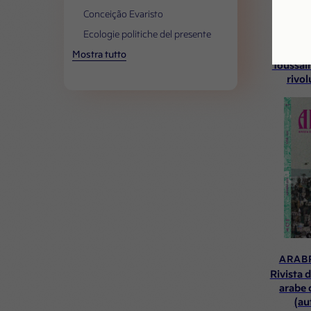
Conceição Evaristo
Ecologie politiche del presente
I GI
Mostra tutto
Toussain
rivol
ARABP
Rivista d
arabe
(au