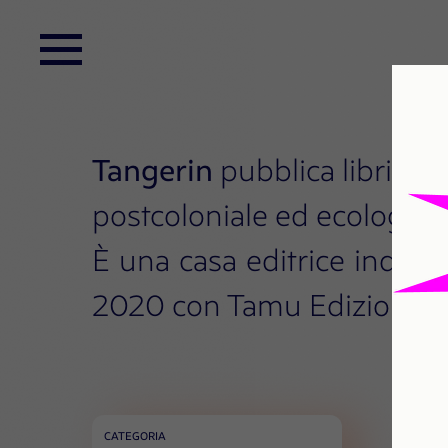
Tangerin
pubblica libri che
postcoloniale ed ecologist
È una casa editrice indipe
2020 con Tamu Edizioni.
CATEGORIA