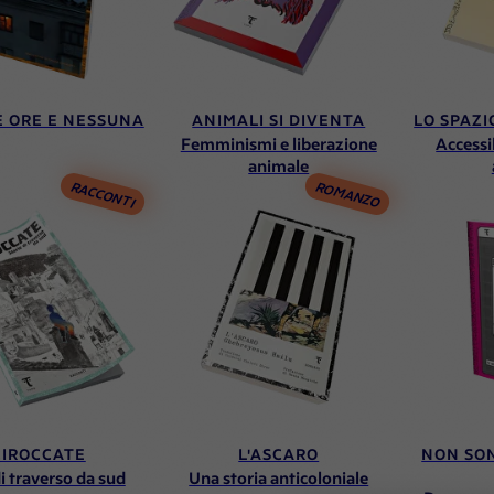
E ORE E NESSUNA
ANIMALI SI DIVENTA
LO SPAZI
Femminismi e liberazione
Accessib
animale
RACCONTI
ROMANZO
CIROCCATE
L'ASCARO
NON SO
di traverso da sud
Una storia anticoloniale