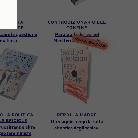
IMINALITÀ
CONTRODIZIONARIO DEL
MAGINATE
CONFINE
izzare la questione
Parole alla deriva nel
NUOVA EDIZIONE
mafiosa
Mediterraneo centrale
O LA POLITICA
PERDI LA MADRE
LE BRICIOLE
Un viaggio lungo la rotta
uositrans e altre
atlantica degli schiavi
gie femministe