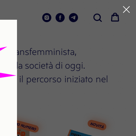
ero transfemminista,
re la società di oggi.
ue il percorso iniziato nel
ULTIMO NUMERO
NOVITÀ