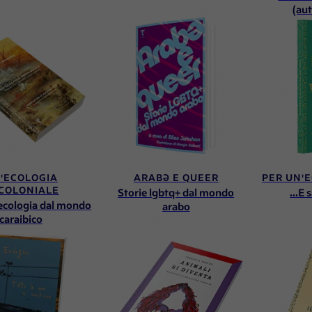
(au
'ECOLOGIA
ARABƏ E QUEER
PER UN'
COLONIALE
Storie lgbtq+ dal mondo
...E 
'ecologia dal mondo
arabo
caraibico