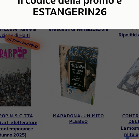
ESTANGERIN26
ACOBINI NERI
CONTRO L'ANTISEMITISMO
CR
IM
t Louverture e la
e le sue strumentalizzazioni
Ripolitic
uzione di Haiti
ULTIMO NUMERO
OP N.9 CITTÀ
MARADONA, UN MITO
CONTR
PLEBEO
DEL
i arti e letterature
La mostr
 contemporanee
mitolo
tunno 2025)