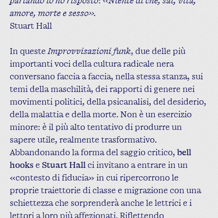
parlando io ho risposto: «Niente di che, sai, vita,
amore, morte e sesso».
Stuart Hall
In queste
Improvvisazioni funk
, due delle più
importanti voci della cultura radicale nera
conversano faccia a faccia, nella stessa stanza, sui
temi della maschilità, dei rapporti di genere nei
movimenti politici, della psicanalisi, del desiderio,
della malattia e della morte. Non è un esercizio
minore: è il più alto tentativo di produrre un
sapere utile, realmente trasformativo.
Abbandonando la forma del saggio critico,
bell
hooks
e
Stuart Hall
ci invitano a entrare in un
«contesto di fiducia» in cui ripercorrono le
proprie traiettorie di classe e migrazione con una
schiettezza che sorprenderà anche le lettrici e i
lettori a loro più affezionati. Riflettendo