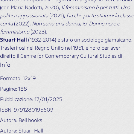
(con Maria Nadotti, 2020),
Il femminismo è per tutti. Una
politica appassionata
(2021),
Da che parte stiamo: la classe
conta
(2022),
Non sono una donna, io. Donne nere e
femminismo
(2023).
Stuart Hall
(1932-2014) è stato un sociologo giamaicano.
Trasferitosi nel Regno Unito nel 1951, è noto per aver
diretto il Centre for Contemporary Cultural Studies di
Birmingham. In italiano sono stati pubblicati alcuni suoi
Info
testi:
Il soggetto e la differenza
(Meltemi, 2006),
Politiche
Formato: 12x19
del quotidiano
(Il Saggiatore, 2006),
Cultura, razza, potere
(ombre corte, 2015) e il libro-intervista
La cultura e il
Pagine: 188
potere
(con Miguel Mellino, Meltemi, 2007).
Pubblicazione: 17/01/2025
ISBN: 9791280195609
Autorə: Bell hooks
Autorə: Stuart Hall