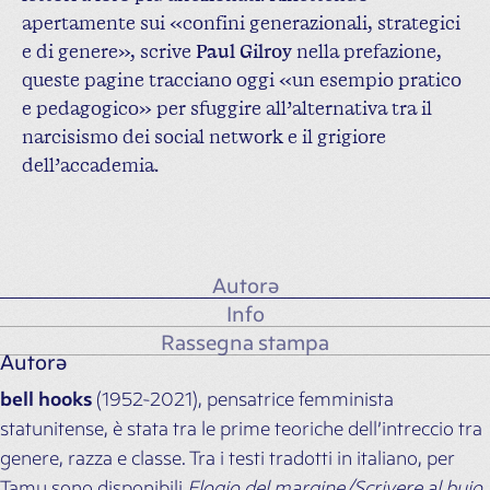
apertamente sui «confini generazionali, strategici
e di genere», scrive
Paul Gilroy
nella prefazione,
queste pagine tracciano oggi «un esempio pratico
e pedagogico» per sfuggire all’alternativa tra il
narcisismo dei social network e il grigiore
dell’accademia.
Autorə
Info
Rassegna stampa
Autorə
bell hooks
(1952-2021), pensatrice femminista
statunitense, è stata tra le prime teoriche dell’intreccio tra
genere, razza e classe. Tra i testi tradotti in italiano, per
Tamu sono disponibili
Elogio del margine/Scrivere al buio