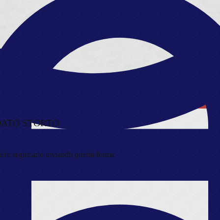
DATO STORTO
stere segnalarlo inviando questa forma