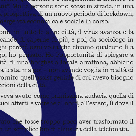
ant*.
Molte persone sono scese in strada
, in una
 la prospettiva di un nuovo periodo di lockdown,
’emergenza economica e sociale in corso.
 in tutte le altre città, il virus avanza e la
cando di saperne di più, e poi, da sociologo in
ghi perché ogni volta che chiamo qualcuno lì a
o, ho pensato. Ho l’opportunità di spiegare a
ità di una borghesia locale arraffona, abbiano
ia testa, ma poi – non avendo voglia in realtà di
fornito quell’assist geniale di cui avevo bisogno
ioni della città.
aveva avuto come primissima audacia quella di
oi affetti e vattene al nord, all’estero, lì dove il
ato che fosse troppo poco aver trasformato il
 un semplice bip di chiusura della telefonata.