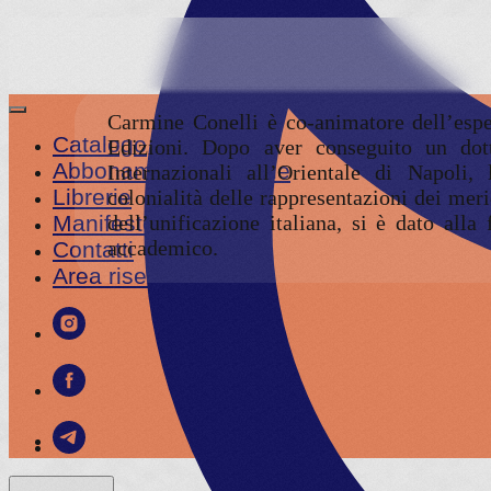
Carmine Conelli
è co-animatore dell’esp
Catalogo
Edizioni. Dopo aver conseguito un dot
Abbonamento annuale
Internazionali all’Orientale di Napoli, 
Librerie
colonialità delle rappresentazioni dei meri
Manifesto
dell’unificazione italiana, si è dato all
accademico.
Contatti
Area riservata