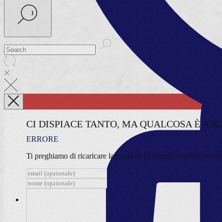
CI DISPIACE TANTO, MA QUALCOSA È AN
ERRORE
Ti preghiamo di ricaricare la pagina
e se l'errore dovesse persi