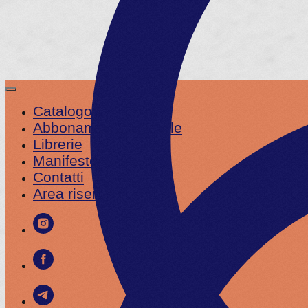
Catalogo
Abbonamento annuale
Librerie
Manifesto
Contatti
Area riservata