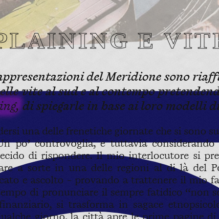
PLAINING E VI
ppresentazioni del Meridione sono riaffio
delle vite al sud e al contempo pretende
ing,
di spiegarle in base ai loro modelli 
rsi una delle frenetiche giornate che si sono su
 po’ controvoglia, e tuttavia considerando c
decido di rispondere. Il mio interlocutore si p
e a sorte in una delle regioni al di là del Po
ato e ascolto - provando a trattenere il mio fa
empo di pronunciare il sempre fatidico “non son
 finanziario, si trasforma in sagace etnops
ualche giorno, la città apre le prime pagine di t