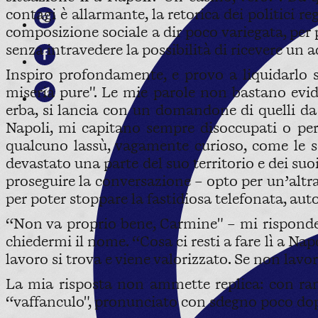
contagi è allarmante, la retorica dei politici r
composizione sociale a dir poco variegata, per 
senza intravedere la possibilità di ricevere un
Inspiro profondamente, e provo a liquidarlo s
miseria pure". Le mie parole non bastano evide
erba, si lancia con un domandone di quelli da
Napoli, mi capitano sempre disoccupati o per
qualcuno lassù, vagamente curioso, come le sc
devastato una parte del suo territorio e dei suo
proseguire la conversazione – opto per un’altra 
per poter stoppare la fastidiosa telefonata, aut
“Non va proprio bene, Carmine" – mi risponde
chiedermi il nome. “Cosa ci resti a fare lì a Napol
lavoro si trova e viene valorizzato. Se non lavori
La mia risposta non ammette replica: con ram
“vaffanculo", pronunciato con sdegno poco dopo 