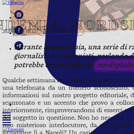
NDEMIA, NORDS
MERIDIONE
2020-11-20 10:12
Durante la pandemia, una serie di ra
giornaliste e opinionisti, parlando 
potrebbe essere definito
nordsplain
Qualche settimana fa, mentre stava per conclude
una telefonata da un numero sconosciuto. Un
informazioni sul nostro progetto editoriale, 
scanzonato e un accento che provo a collocar
interiormente, rimproverandomi di esserci casc
del soggetto in questione. Non ho neanche il t
mio misterioso interlocutore, da consulente
situazione lì a Napoli? Un casino, vero?". Da q