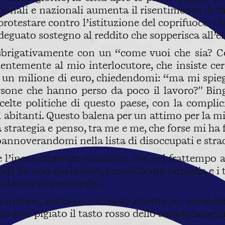
egionali e nazionali aumenta il risentimento di t
protestare contro l’istituzione del coprifuoco e
 adeguato sostegno al reddito che sopperisca all
brigativamente con un “come vuoi che sia? Come
ntemente al mio interlocutore, che insiste cer
 un milione di euro, chiedendomi: “ma mi spie
sone che hanno perso da poco il lavoro?" Bing
elte politiche di questo paese, con la complic
i abitanti. Questo balena per un attimo per la m
strategia e penso, tra me e me, che forse mi ha 
oannoverandomi nella lista di disoccupati e stracc
 l’inconsapevole counseler, che nel frattempo 
i? Se non hai lavoro, prendi la tua famiglia e i tu
, la tua vita non vale".
marico, soltanto successivamente ho consider
aver pigiato il tasto rosso dello smartphone, in