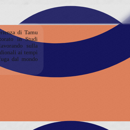
erienza di Tamu
torato in Studi
lavorando sulla
dionali ai tempi
a fuga dal mondo