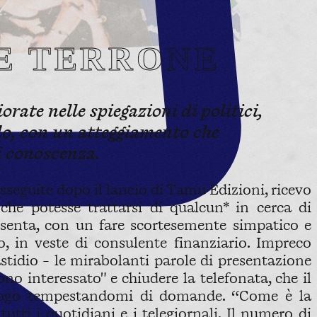
TE TERRONE
rate nelle spiegazioni di politici,
ndo, con un atteggiamento che
di conoscenza.
sseguite dopo il lancio di Tamu Edizioni, ricevo
he potesse trattarsi di qualcun* in cerca di
resenta, con un fare scortesemente simpatico e
, in veste di consulente finanziario. Impreco
stidio - le mirabolanti parole di presentazione
o interessato" e chiudere la telefonata, che il
icologo tempestandomi di domande. “Come è la
utti i quotidiani e i telegiornali. Il numero di